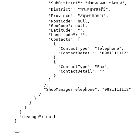
"SubDistrict"
: 
"
ปากคลองบางปลากด
"
,
"District"
: 
"
พระสมุทรเจดีย์
"
,
"Province"
: 
"
สมุทรปราการ
"
,
"PostCode"
: 
null
,
"GeoCode"
: 
null
,
"Latitude"
: 
""
,
"Longitude"
: 
""
,
"Contacts"
: [
{
"ContactType"
: 
"
Telephone
"
,
"ContactDetail"
: 
"
0981111112
"
},
{
"ContactType"
: 
"
Fax
"
,
"ContactDetail"
: 
""
}
]
},
"ShopManagerTelephone"
: 
"
0981111112
"
}
}
}
}
],
"message"
: 
null
}