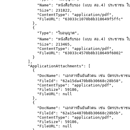
"Name"
: 
"
หนังสือรับรอง (แบบ สอ.4) ประชาชน ใ
"Size"
: 
231822
,
"ContentType"
: 
"
application/pdf
"
,
"FileURL"
: 
"
63033c1070b8b318649f5ffc
"
},
{
"Type"
: 
"
ใบอนุญาต
"
,
"Name"
: 
"
หนังสือรับรอง (แบบ สอ.4) ประชาชน ใ
"Size"
: 
213465
,
"ContentType"
: 
"
application/pdf
"
,
"FileURL"
: 
"
63033c4570b8b318649f6002
"
}
],
"ApplicationAttachments"
: [
{
"DocName"
: 
"
เอกสารยืนยันตัวตน เช่น บัตรประชาชน
"FileId"
: 
"
62a15da470b8b30668c28b58
"
,
"ContentType"
: 
"
application/pdf
"
,
"FileSize"
: 
59186
,
"FileURL"
: 
null
},
{
"DocName"
: 
"
เอกสารยืนยันตัวตน เช่น บัตรประชาชน
"FileId"
: 
"
62a15e4870b8b30668c28b5b
"
,
"ContentType"
: 
"
application/pdf
"
,
"FileSize"
: 
59186
,
"FileURL"
: 
null