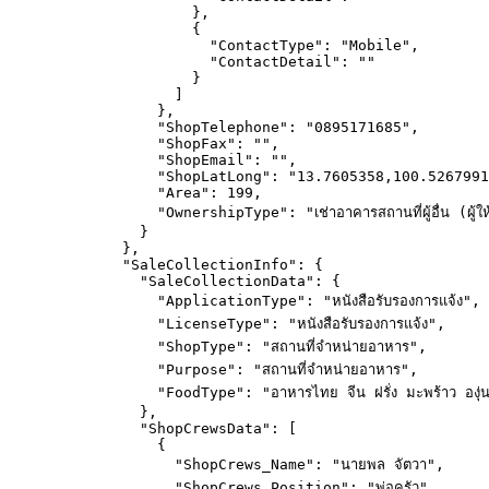
},
{
"ContactType"
: 
"
Mobile
"
,
"ContactDetail"
: 
""
}
]
},
"ShopTelephone"
: 
"
0895171685
"
,
"ShopFax"
: 
""
,
"ShopEmail"
: 
""
,
"ShopLatLong"
: 
"
13.7605358,100.5267991
"Area"
: 
199
,
"OwnershipType"
: 
"
เช่าอาคารสถานที่ผู้อื่น (ผู้
}
},
"SaleCollectionInfo"
: {
"SaleCollectionData"
: {
"ApplicationType"
: 
"
หนังสือรับรองการแจ้ง
"
,
"LicenseType"
: 
"
หนังสือรับรองการแจ้ง
"
,
"ShopType"
: 
"
สถานที่จำหน่ายอาหาร
"
,
"Purpose"
: 
"
สถานที่จำหน่ายอาหาร
"
,
"FoodType"
: 
"
อาหารไทย จีน ฝรั่ง มะพร้าว องุ่น
},
"ShopCrewsData"
: [
{
"ShopCrews_Name"
: 
"
นายพล จัตวา
"
,
"ShopCrews_Position"
: 
"
พ่อครัว
"