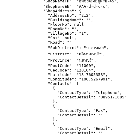
"ShopNameTH"
: 
"
อิ่มจังตังค์อยู่ครบ-45
"
,
"ShopNameEN"
: 
"
AAA-d-d-c-c
"
,
"ShopAddress"
: {
"AddressNo"
: 
"
212
"
,
"BuildingName"
: 
""
,
"FloorNo"
: 
null
,
"RoomNo"
: 
""
,
"VillageNo"
: 
"
1
"
,
"Soi"
: 
null
,
"Road"
: 
""
,
"SubDistrict"
: 
"
บางกระสอ
"
,
"District"
: 
"
เมืองนนทบุรี
"
,
"Province"
: 
"
นนทบุรี
"
,
"PostCode"
: 
"
11000
"
,
"GeoCode"
: 
"
120104
"
,
"Latitude"
: 
"
13.7605358
"
,
"Longitude"
: 
"
100.5267991
"
,
"Contacts"
: [
{
"ContactType"
: 
"
Telephone
"
,
"ContactDetail"
: 
"
0895171685
"
},
{
"ContactType"
: 
"
Fax
"
,
"ContactDetail"
: 
""
},
{
"ContactType"
: 
"
Email
"
,
"ContactDetail"
: 
""