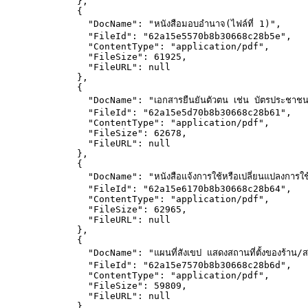
},
{
"DocName"
: 
"
หนังสือมอบอำนาจ(ไฟล์ที่ 1)
"
,
"FileId"
: 
"
62a15e5570b8b30668c28b5e
"
,
"ContentType"
: 
"
application/pdf
"
,
"FileSize"
: 
61925
,
"FileURL"
: 
null
},
{
"DocName"
: 
"
เอกสารยืนยันตัวตน เช่น บัตรประชาชน 
"FileId"
: 
"
62a15e5d70b8b30668c28b61
"
,
"ContentType"
: 
"
application/pdf
"
,
"FileSize"
: 
62678
,
"FileURL"
: 
null
},
{
"DocName"
: 
"
หนังสือแจ้งการใช้หรือเปลี่ยนแปลงการใ
"FileId"
: 
"
62a15e6170b8b30668c28b64
"
,
"ContentType"
: 
"
application/pdf
"
,
"FileSize"
: 
62965
,
"FileURL"
: 
null
},
{
"DocName"
: 
"
แผนที่สังเขป แสดงสถานที่ตั้งของร้า
"FileId"
: 
"
62a15e7570b8b30668c28b6d
"
,
"ContentType"
: 
"
application/pdf
"
,
"FileSize"
: 
59809
,
"FileURL"
: 
null
},