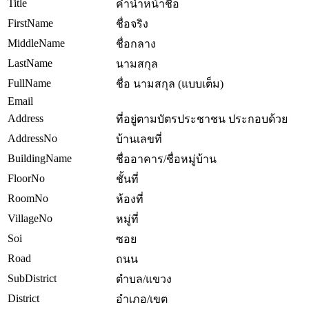
Title
คำนำหน้าชื่อ
FirstName
ชื่อจริง
MiddleName
ชื่อกลาง
LastName
นามสกุล
FullName
ชื่อ นามสกุล (แบบเต็ม)
Email
Address
ที่อยู่ตามบัตรประชาชน ประกอบด้วย
AddressNo
บ้านเลขที่
BuildingName
ชื่ออาคาร/ชื่อหมู่บ้าน
FloorNo
ชั้นที่
RoomNo
ห้องที่
VillageNo
หมู่ที่
Soi
ซอย
Road
ถนน
SubDistrict
ตำบล/แขวง
District
อำเภอ/เขต