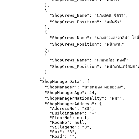
},
{
"ShopCrews_Name"
: 
"
นางแต๋น จัตวา
"
,
"ShopCrews_Position"
: 
"
แม่ครัว
"
},
{
"ShopCrews_Name"
: 
"
นางสาวแองจาลีน่า โจลี
"ShopCrews_Position"
: 
"
พนักงาน
"
},
{
"ShopCrews_Name"
: 
"
นายหม่อง ทองดี
"
,
"ShopCrews_Position"
: 
"
พนักงานเตรียมอา
}
],
"ShopManagerData"
: {
"ShopManager"
: 
"
นายหม่อง คอยองลง
"
,
"ShopManagerAge"
: 
44
,
"ShopManagerNationality"
: 
"
พม่า
"
,
"ShopManagerAddress"
: {
"AddressNo"
: 
"
33
"
,
"BuildingName"
: 
"
-
"
,
"FloorNo"
: 
null
,
"RoomNo"
: 
null
,
"VillageNo"
: 
"
3
"
,
"Soi"
: 
"
3
"
,
"Road"
: 
""
,