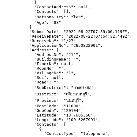
},
"ContactAddress"
: 
null
,
"Contacts"
: [],
"Nationality"
: 
"
ไทย
"
,
"Age"
: 
"
88
"
},
"SubmitDate"
: 
"
2022-08-22T07:39:00.119Z
"
,
"ReceiveDate"
: 
"
2022-08-22T07:54:32.449Z
"
,
"ReceiveNo"
: 
"
1/27
"
,
"ApplicationNo"
: 
"
C650822001
"
,
"Address"
: {
"AddressNo"
: 
"
212
"
,
"BuildingName"
: 
""
,
"FloorNo"
: 
null
,
"RoomNo"
: 
""
,
"VillageNo"
: 
"
1
"
,
"Soi"
: 
null
,
"Road"
: 
""
,
"SubDistrict"
: 
"
บางกระสอ
"
,
"District"
: 
"
เมืองนนทบุรี
"
,
"Province"
: 
"
นนทบุรี
"
,
"PostCode"
: 
"
11000
"
,
"GeoCode"
: 
"
120104
"
,
"Latitude"
: 
"
13.7605358
"
,
"Longitude"
: 
"
100.5267991
"
,
"Contacts"
: [
{
"ContactType"
: 
"
Telephone
"
,