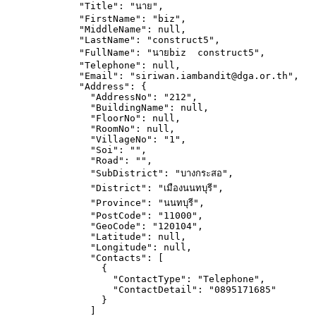
"Title"
: 
"
นาย
"
,
"FirstName"
: 
"
biz
"
,
"MiddleName"
: 
null
,
"LastName"
: 
"
construct5
"
,
"FullName"
: 
"
นายbiz  construct5
"
,
"Telephone"
: 
null
,
"Email"
: 
"
siriwan.iambandit@dga.or.th
"
,
"Address"
: {
"AddressNo"
: 
"
212
"
,
"BuildingName"
: 
null
,
"FloorNo"
: 
null
,
"RoomNo"
: 
null
,
"VillageNo"
: 
"
1
"
,
"Soi"
: 
""
,
"Road"
: 
""
,
"SubDistrict"
: 
"
บางกระสอ
"
,
"District"
: 
"
เมืองนนทบุรี
"
,
"Province"
: 
"
นนทบุรี
"
,
"PostCode"
: 
"
11000
"
,
"GeoCode"
: 
"
120104
"
,
"Latitude"
: 
null
,
"Longitude"
: 
null
,
"Contacts"
: [
{
"ContactType"
: 
"
Telephone
"
,
"ContactDetail"
: 
"
0895171685
"
}
]