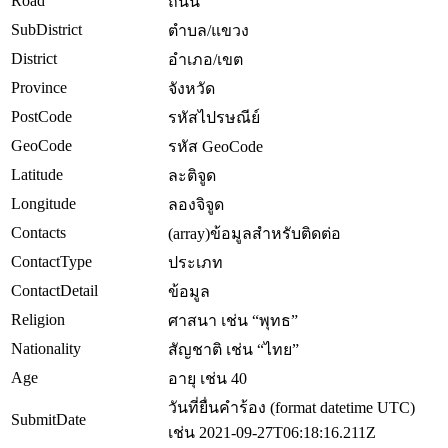
Road
ถนน
SubDistrict
ตำบล/แขวง
District
อำเภอ/เขต
Province
จังหวัด
PostCode
รหัสไปรษณีย์
GeoCode
รหัส GeoCode
Latitude
ละติจูด
Longitude
ลองจิจูด
Contacts
(array)ข้อมูลสำหรับติดต่อ
ContactType
ประเภท
ContactDetail
ข้อมูล
Religion
ศาสนา เช่น “พุทธ”
Nationality
สัญชาติ เช่น “ไทย”
Age
อายุ เช่น 40
วันที่ยื่นคำร้อง (format datetime UTC)
SubmitDate
เช่น 2021-09-27T06:18:16.211Z