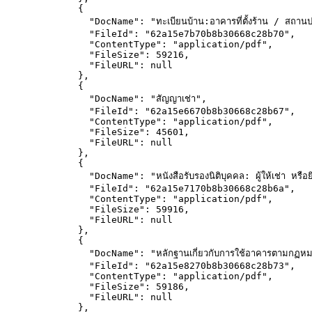
{
"DocName"
: 
"
ทะเบียนบ้าน:อาคารที่ตั้งร้าน / สถา
"FileId"
: 
"
62a15e7b70b8b30668c28b70
"
,
"ContentType"
: 
"
application/pdf
"
,
"FileSize"
: 
59216
,
"FileURL"
: 
null
},
{
"DocName"
: 
"
สัญญาเช่า
"
,
"FileId"
: 
"
62a15e6670b8b30668c28b67
"
,
"ContentType"
: 
"
application/pdf
"
,
"FileSize"
: 
45601
,
"FileURL"
: 
null
},
{
"DocName"
: 
"
หนังสือรับรองนิติบุคคล: ผู้ให้เช่า หรื
"FileId"
: 
"
62a15e7170b8b30668c28b6a
"
,
"ContentType"
: 
"
application/pdf
"
,
"FileSize"
: 
59916
,
"FileURL"
: 
null
},
{
"DocName"
: 
"
หลักฐานเกี่ยวกับการใช้อาคารตามกฏหม
"FileId"
: 
"
62a15e8270b8b30668c28b73
"
,
"ContentType"
: 
"
application/pdf
"
,
"FileSize"
: 
59186
,
"FileURL"
: 
null
},