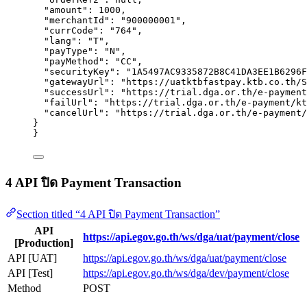
"amount"
: 
1000
,
"merchantId"
: 
"
900000001
"
,
"currCode"
: 
"
764
"
,
"lang"
: 
"
T
"
,
"payType"
: 
"
N
"
,
"payMethod"
: 
"
CC
"
,
"securityKey"
: 
"
1A5497AC9335872B8C41DA3EE1B6296F
"gatewayUrl"
: 
"
https://uatktbfastpay.ktb.co.th/S
"successUrl"
: 
"
https://trial.dga.or.th/e-payment
"failUrl"
: 
"
https://trial.dga.or.th/e-payment/kt
"cancelUrl"
: 
"
https://trial.dga.or.th/e-payment/
}
}
4 API ปิด Payment Transaction
Section titled “4 API ปิด Payment Transaction”
API
https://api.egov.go.th/ws/dga/uat/payment/close
[Production]
API [UAT]
https://api.egov.go.th/ws/dga/uat/payment/close
API [Test]
https://api.egov.go.th/ws/dga/dev/payment/close
Method
POST