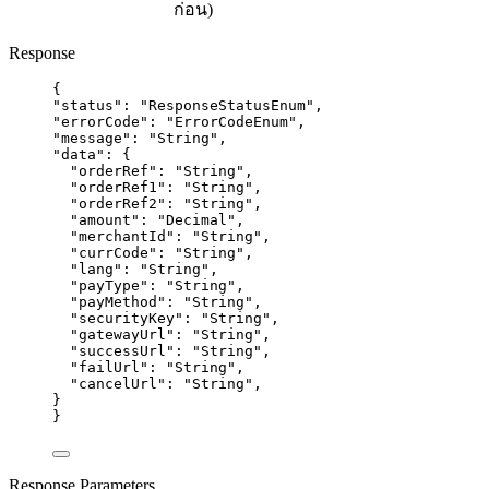
ก่อน)
Response
{
"status"
: 
"
ResponseStatusEnum
"
,
"errorCode"
: 
"
ErrorCodeEnum
"
,
"message"
: 
"
String
"
,
"data"
: {
"orderRef"
: 
"
String
"
,
"orderRef1"
: 
"
String
"
,
"orderRef2"
: 
"
String
"
,
"amount"
: 
"
Decimal
"
,
"merchantId"
: 
"
String
"
,
"currCode"
: 
"
String
"
,
"lang"
: 
"
String
"
,
"payType"
: 
"
String
"
,
"payMethod"
: 
"
String
"
,
"securityKey"
: 
"
String
"
,
"gatewayUrl"
: 
"
String
"
,
"successUrl"
: 
"
String
"
,
"failUrl"
: 
"
String
"
,
"cancelUrl"
: 
"
String
"
,
}
}
Response Parameters