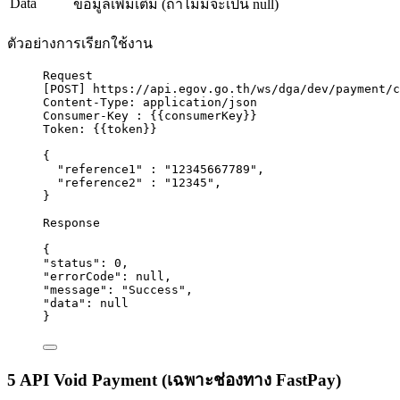
Data
ข้อมูลเพิ่มเติม (ถ้าไม่มีจะเป็น null)
ตัวอย่างการเรียกใช้งาน
Request
[
POST
] https:
//api.egov.go.th/ws/dga/dev/payment/c
Content-Type: application/json
Consumer-Key : {
{consumerKey
}}
Token: {
{token
}}
{
"reference1"
 : 
"
12345667789
"
,
"reference2"
 : 
"
12345
"
,
}
Response
{
"status"
: 
0
,
"errorCode"
: 
null
,
"message"
: 
"
Success
"
,
"data"
: 
null
}
5 API Void Payment (เฉพาะช่องทาง FastPay)