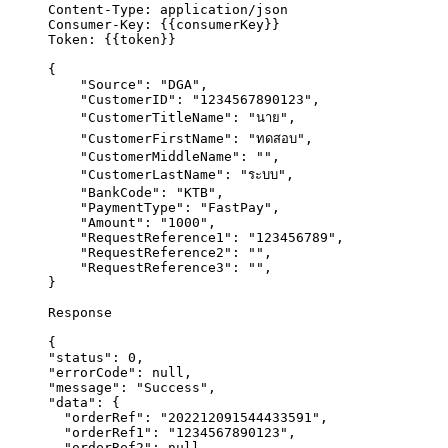
Content-Type: application/json
Consumer-Key: {
{consumerKey
}}
Token: {
{token
}}
{
"Source"
: 
"
DGA
"
,
"CustomerID"
: 
"
1234567890123
"
,
"CustomerTitleName"
: 
"
นาย
"
,
"CustomerFirstName"
: 
"
ทดสอบ
"
,
"CustomerMiddleName"
: 
""
,
"CustomerLastName"
: 
"
ระบบ
"
,
"BankCode"
: 
"
KTB
"
,
"PaymentType"
: 
"
FastPay
"
,
"Amount"
: 
"
1000
"
,
"RequestReference1"
: 
"
123456789
"
,
"RequestReference2"
: 
""
,
"RequestReference3"
: 
""
,
}
Response
{
"status"
: 
0
,
"errorCode"
: 
null
,
"message"
: 
"
Success
"
,
"data"
: {
"orderRef"
: 
"
202212091544433591
"
,
"orderRef1"
: 
"
1234567890123
"
,
"orderRef2"
: 
null
,