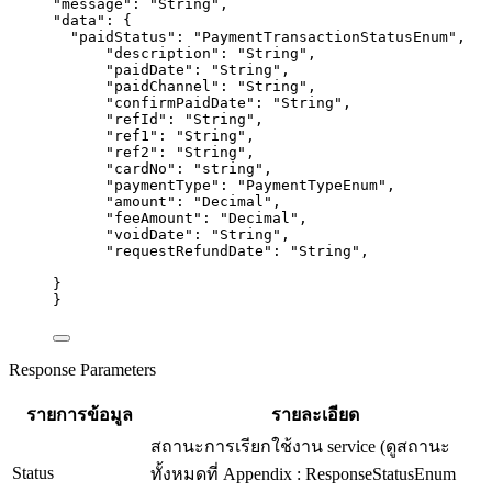
"message": "String",
"data": {
"paidStatus": "PaymentTransactionStatusEnum",
"description": "String",
"paidDate": "String",
"paidChannel": "String",
"confirmPaidDate": "String",
"refId": "String",
"ref1": "String",
"ref2": "String",
"cardNo": "string",
"paymentType": "PaymentTypeEnum",
"amount": "Decimal",
"feeAmount": "Decimal",
"voidDate": "String",
"requestRefundDate": "String",
}
}
Response Parameters
รายการข้อมูล
รายละเอียด
สถานะการเรียกใช้งาน service (ดูสถานะ
Status
ทั้งหมดที่ Appendix : ResponseStatusEnum